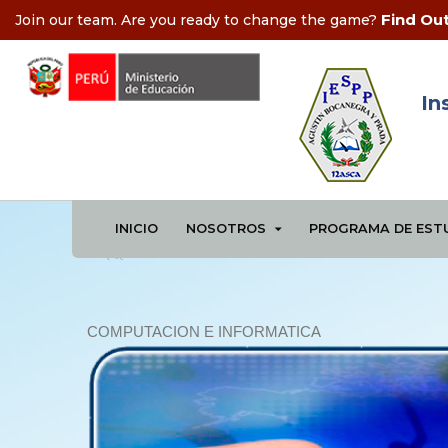
Find Ou
Join our team. Are you ready to change the game?
In
967154088
INICIO
NOSOTROS
PROGRAMA DE EST
COMPUTACION E INFORMATICA